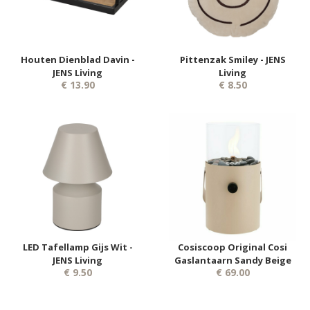
Houten Dienblad Davin -
Pittenzak Smiley - JENS
JENS Living
Living
€ 13.90
€ 8.50
LED Tafellamp Gijs Wit -
Cosiscoop Original Cosi
JENS Living
Gaslantaarn Sandy Beige
€ 9.50
€ 69.00