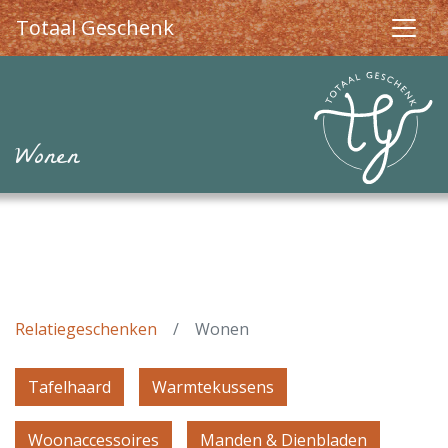
Totaal Geschenk
Wonen
Relatiegeschenken
Wonen
Tafelhaard
Warmtekussens
Woonaccessoires
Manden & Dienbladen