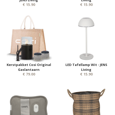
€ 15.90
€ 15.90
Kerstpakket Cosi Original
LED Tafellamp Wit - JENS
Gaslantaarn
Living
€ 79.00
€ 15.90