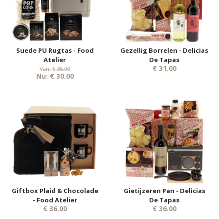
Suede PU Rugtas - Food
Gezellig Borrelen - Delicias
Atelier
De Tapas
€ 31.00
Van: € 36.00
Nu: € 30.00
Giftbox Plaid & Chocolade
Gietijzeren Pan - Delicias
- Food Atelier
De Tapas
€ 36.00
€ 36.00