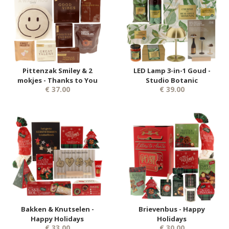
Pittenzak Smiley & 2
LED Lamp 3-in-1 Goud -
mokjes - Thanks to You
Studio Botanic
€ 37.00
€ 39.00
Bakken & Knutselen -
Brievenbus - Happy
Happy Holidays
Holidays
€ 33.00
€ 30.00