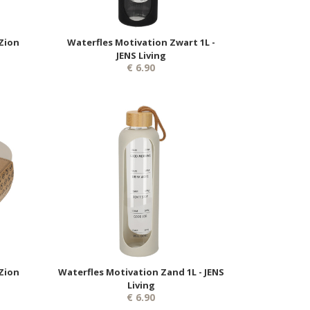
Zion
Waterfles Motivation Zwart 1L -
JENS Living
€ 6.90
Zion
Waterfles Motivation Zand 1L - JENS
Living
€ 6.90