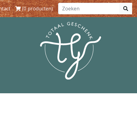
ntact
(0 producten)