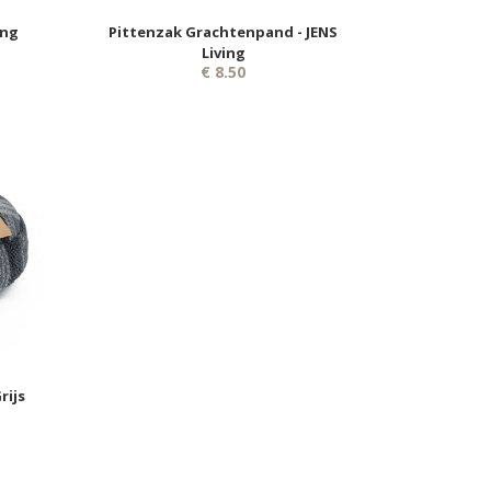
ing
Pittenzak Grachtenpand - JENS
Living
€ 8.50
rijs