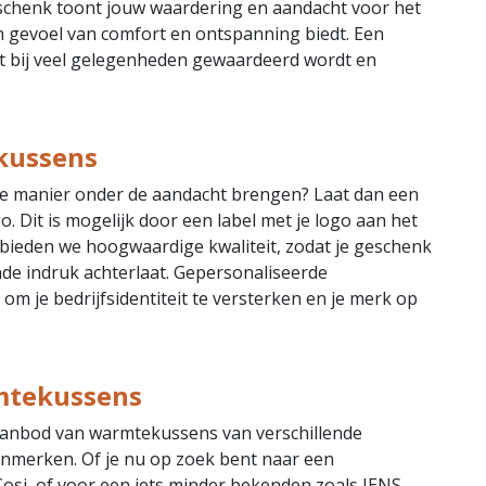
geschenk toont jouw waardering en aandacht voor het
en gevoel van comfort en ontspanning biedt. Een
at bij veel gelegenheden gewaardeerd wordt en
kussens
ieve manier onder de aandacht brengen? Laat dan een
 Dit is mogelijk door een label met je logo aan het
 bieden we hoogwaardige kwaliteit, zodat je geschenk
ende indruk achterlaat. Gepersonaliseerde
m je bedrijfsidentiteit te versterken en je merk op
mtekussens
aanbod van warmtekussens van verschillende
kenmerken. Of je nu op zoek bent naar een
si, of voor een iets minder bekenden zoals JENS