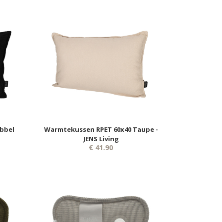
bbel
Warmtekussen RPET 60x40 Taupe -
JENS Living
€ 41.90