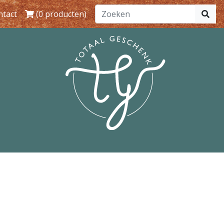
ntact
(0 producten)