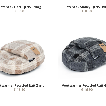
ittenzak Hart - JENS Living
Pittenzak Smiley - JENS Liv
€ 8.50
€ 8.50
twarmer Recycled Ruit Zand
Voetwarmer Recycled Ruit G
€ 16.90
€ 16.90