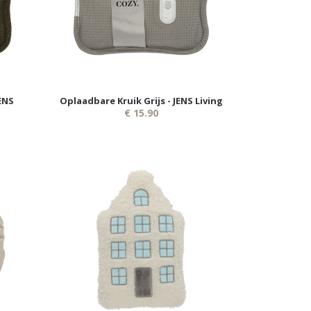
ENS
Oplaadbare Kruik Grijs - JENS Living
€ 15.90