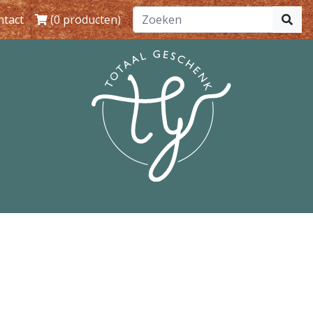
ntact
(0 producten)