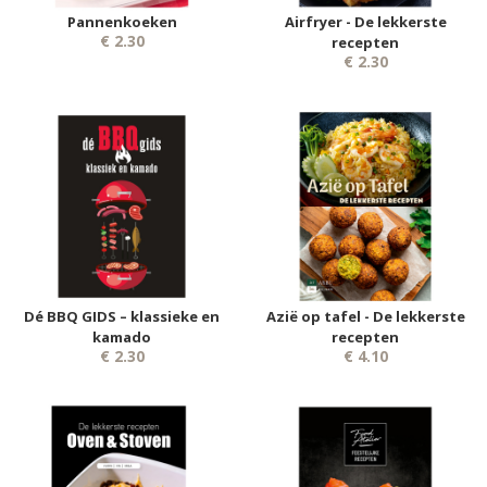
Pannenkoeken
Airfryer - De lekkerste
€ 2.30
recepten
€ 2.30
Dé BBQ GIDS – klassieke en
Azië op tafel - De lekkerste
kamado
recepten
€ 2.30
€ 4.10