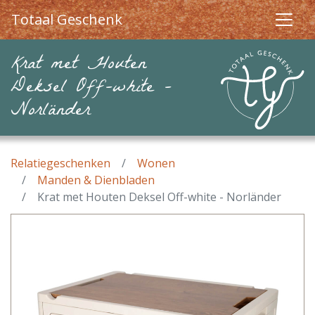
Totaal Geschenk
Krat met Houten
Deksel Off-white -
Norländer
Relatiegeschenken
Wonen
Manden & Dienbladen
Krat met Houten Deksel Off-white - Norländer